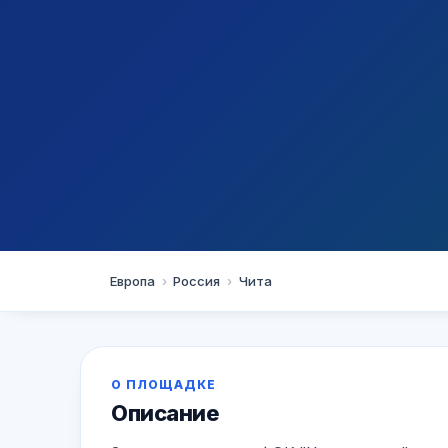
Чита
Европа
›
Россия
›
Чита
ФОК "Универс
О ПЛОЩАДКЕ
★★★★★
5.0
+7 (3022) 45-61-16
· 1 оценок
Описание