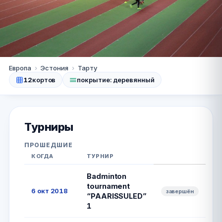
Тарту
Европа
›
Эстония
›
Тарту
12
кортов
покрытие: деревянный
Sport hall of Tartu
University
Турниры
Сайт
ПРОШЕДШИЕ
КОГДА
ТУРНИР
Badminton
tournament
6 окт 2018
завершён
“PAARISSULED”
1