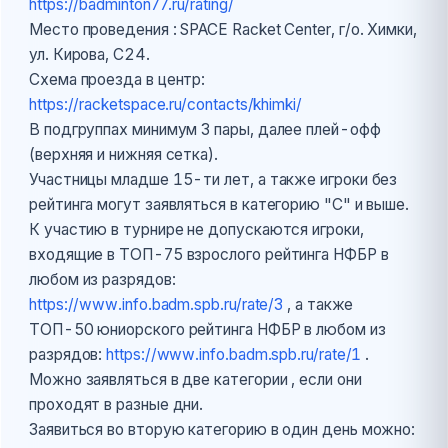
https://badminton77.ru/rating/
Место проведения : SPACE Racket Center, г/о. Химки,
ул. Кирова, С24.
Схема проезда в центр:
https://racketspace.ru/contacts/khimki/
В подгруппах минимум 3 пары, далее плей-офф
(верхняя и нижняя сетка).
Участницы младше 15-ти лет, а также игроки без
рейтинга могут заявляться в категорию "С" и выше.
К участию в турнире не допускаются игроки,
входящие в TOП-75 взрослого рейтинга НФБР в
любом из разрядов:
https://www.info.badm.spb.ru/rate/3
, а также
ТОП-50 юниорского рейтинга НФБР в любом из
разрядов:
https://www.info.badm.spb.ru/rate/1
.
Можно заявляться в две категории , если они
проходят в разные дни.
Заявиться во вторую категорию в один день можно: