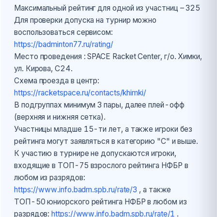
Максимальный рейтинг для одной из участниц – 325
Для проверки допуска на турнир можно
воспользоваться сервисом:
https://badminton77.ru/rating/
Место проведения : SPACE Racket Center, г/о. Химки,
ул. Кирова, С24.
Схема проезда в центр:
https://racketspace.ru/contacts/khimki/
В подгруппах минимум 3 пары, далее плей-офф
(верхняя и нижняя сетка).
Участницы младше 15-ти лет, а также игроки без
рейтинга могут заявляться в категорию "С" и выше.
К участию в турнире не допускаются игроки,
входящие в TOП-75 взрослого рейтинга НФБР в
любом из разрядов:
https://www.info.badm.spb.ru/rate/3
, а также
ТОП-50 юниорского рейтинга НФБР в любом из
разрядов:
https://www.info.badm.spb.ru/rate/1
.