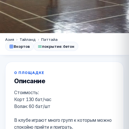
Паттайа
Азия
›
Тайланд
›
Паттайа
8
кортов
покрытие: бетон
Badminton DIAMOND
038-713-630
Расположение
О ПЛОЩАДКЕ
Описание
Стоимость:
Корт 130 бат/час
Волан: 60 бат/шт
В клубе играют много групп к которым можно
спокойно прийти и поиграть.