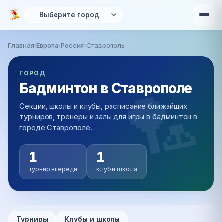
Перейти к основному содержанию
Главная
›
Европа
›
Россия
›
Ставрополь
Вы здесь
ГОРОД
Бадминтон в Ставрополе
Секции, школы и клубы, расписание ближайших
турниров, тренеры и залы для игры в бадминтон в
городе Ставрополе.
1
1
турнир впереди
клуб и школа
Турниры
Клубы и школы