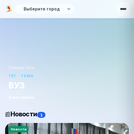
Перейти к основному содержанию
Главная
›
Теги
ТЕГ · ТЕМА
ВУЗ
3 материала
Новости
📰
1
Новости