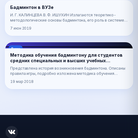
📖
Бадминтон в ВУЗе
Вики
И. Г. КАЛИНЦЕВА В. Ф. ИШУХИН Излагаются теоретико-
методологические основы бадминтона, его роль в системе
физического воспитания в высших учебных завед…
7 июн 2019
Вики
Методика обучения бадминтону для студентов
средних специальных и высших учебных
заведений - Казанцева Н.В., Глазова Е.В.,
Представлена история возникновения бадминтона. Описаны
Малёванный А.А.
правила игры, подробно изложена методика обучения
техническим и тактическим приемам в игре. Пре…
19 мар 2018