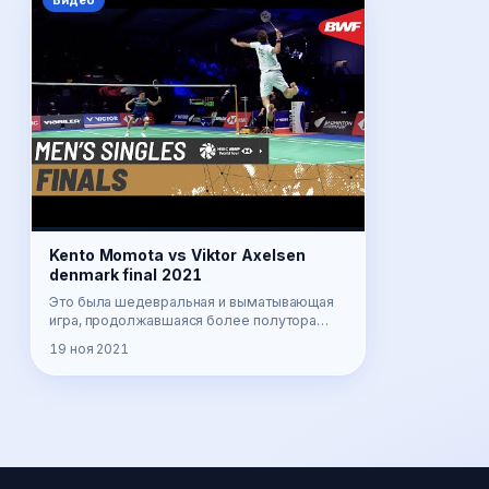
Видео
Kento Momota vs Viktor Axelsen
denmark final 2021
Это была шедевральная и выматывающая
игра, продолжавшаяся более полутора
часов, в которой розыгрыши в 30 и более
19 ноя 2021
ударов были скорее правилом, чем искл…