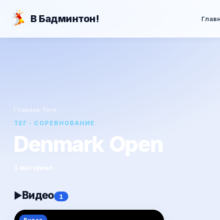
Перейти к основному содержанию
В Бадминтон!
Глав
Главная
›
Теги
ТЕГ · СОРЕВНОВАНИЕ
Denmark Open
1 материал
Видео
▶
1