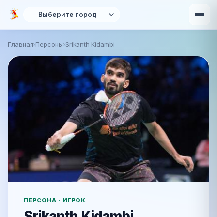
Перейти к основному содержанию
Главная
›
Персоны
›
Srikanth Kidambi
ПЕРСОНА · ИГРОК
Srikanth Kidambi