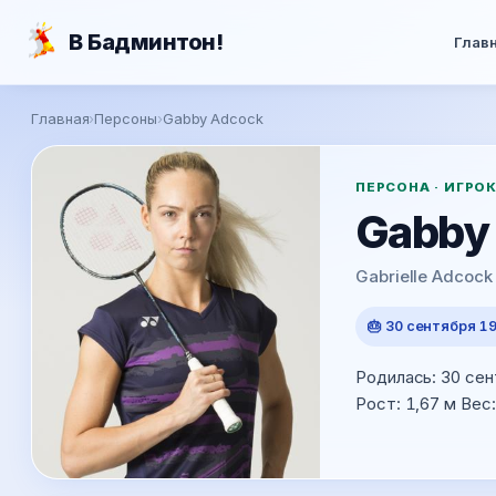
Перейти к основному содержанию
В Бадминтон!
Глав
Главная
›
Персоны
›
Gabby Adcock
ПЕРСОНА · ИГРО
Gabby
Gabrielle Adcock
🎂 30 сентября 19
Родилась: 30 сен
Рост: 1,67 м Вес: