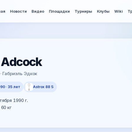
ная
Новости
Видео
Площадки
Турниры
Клубы
Wiki
Т
К
 Adcock
 · Габриэль Эдкок
90 · 35 лет
Astrox 88 S
тября 1990 г.
 60 кг