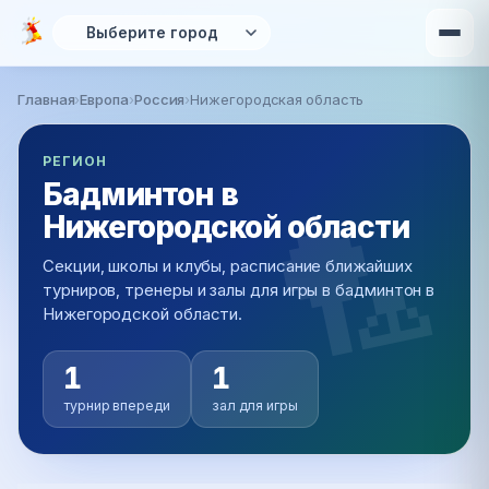
Перейти к основному содержанию
Главная
›
Европа
›
Россия
›
Нижегородская область
Вы здесь
РЕГИОН
Бадминтон в
Нижегородской области
Секции, школы и клубы, расписание ближайших
турниров, тренеры и залы для игры в бадминтон в
Нижегородской области.
1
1
турнир впереди
зал для игры