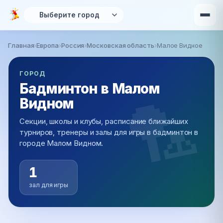
Перейти к основному содержанию
Главная
›
Европа
›
Россия
›
Московская область
›
Малое Видное
Вы здесь
ГОРОД
Бадминтон в Малом
Видном
Секции, школы и клубы, расписание ближайших
турниров, тренеры и залы для игры в бадминтон в
городе Малом Видном.
1
зал для игры