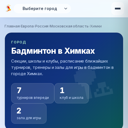
Перейти к основному содержанию
Главная
›
Европа
›
Россия
›
Московская область
›
Химки
Вы здесь
ГОРОД
Бадминтон в Химках
Секции, школы и клубы, расписание ближайших
турниров, тренеры и залы для игры в бадминтон в
городе Химках.
7
1
турниров впереди
клуб и школа
2
зала для игры