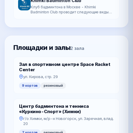
Khimki Badminton Club
Клуб бадминтона в Москве - Khimki
Badminton Club проводит следующие виды
тренировок: Групповые тренировки по
бадминтону Тренировочные занятия в секции
бадминтон…
Площадки и залы
2 зала
Зал в спортивном центре Space Racket
Center
ул. Кирова, стр. 29
9 кортов
резиновый
Центр бадминтона и тенниса
«Куркино-Спорт» (Химки)
г/о Химки, м/р-н Новогорск, ул. Заречная, влад.
20
7 кортов
резиновый