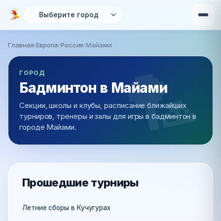
Перейти к основному содержанию
Главная
›
Европа
›
Россия
›
Майами
Вы здесь
ГОРОД
Бадминтон в Майами
Секции, школы и клубы, расписание ближайших
турниров, тренеры и залы для игры в бадминтон в
городе Майами.
Прошедшие турниры
Летние сборы в Кучугурах