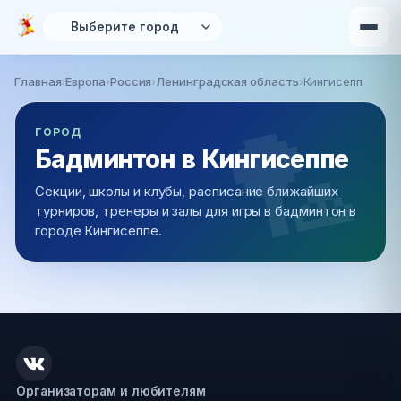
Перейти к основному содержанию
Главная
›
Европа
›
Россия
›
Ленинградская область
›
Кингисепп
Вы здесь
ГОРОД
Бадминтон в Кингисеппе
Секции, школы и клубы, расписание ближайших
турниров, тренеры и залы для игры в бадминтон в
городе Кингисеппе.
Организаторам и любителям