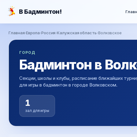
Перейти к основному содержанию
В Бадминтон!
Глав
Главная
›
Европа
›
Россия
›
Калужская область
›
Волковское
Вы здесь
ГОРОД
Бадминтон в Вол
Секции, школы и клубы, расписание ближайших турни
для игры в бадминтон в городе Волковском.
1
зал для игры