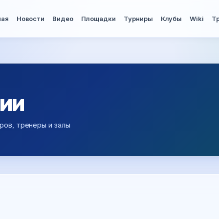
ная
Новости
Видео
Площадки
Турниры
Клубы
Wiki
Т
ции
ров, тренеры и залы