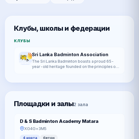
Клубы, школы и федерации
КЛУБЫ
Sri Lanka Badminton Association
The Sri Lanka Badminton boasts a proud 65-
year-old heritage founded on the principles of
International Badminton based on the Badminton
World Federation framewo…
Площадки и залы
2 зала
D & S Badminton Academy Matara
XG4G+3M5
4 корта
бетон