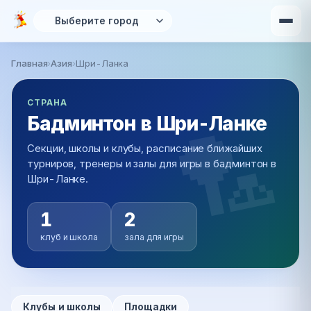
Перейти к основному содержанию
Главная
›
Азия
›
Шри-Ланка
СТРАНА
Бадминтон в Шри-Ланке
Секции, школы и клубы, расписание ближайших
турниров, тренеры и залы для игры в бадминтон в
Шри-Ланке.
1
2
клуб и школа
зала для игры
Клубы и школы
Площадки